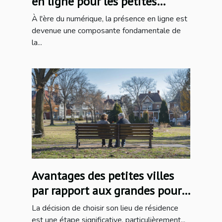
en ligne pour les petites
entreprises
À l'ère du numérique, la présence en ligne est
devenue une composante fondamentale de
la...
Avantages des petites villes
par rapport aux grandes pour
les seniors
La décision de choisir son lieu de résidence
est une étape significative, particulièrement...