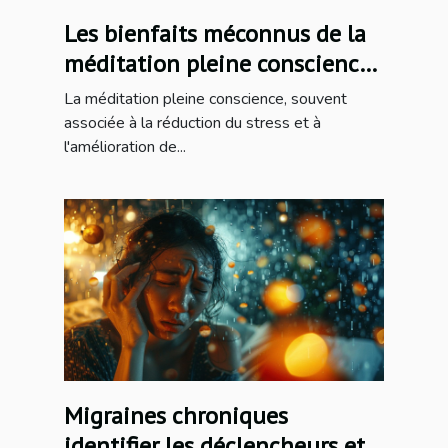
Les bienfaits méconnus de la
méditation pleine conscience
pour les troubles digestifs
La méditation pleine conscience, souvent
associée à la réduction du stress et à
l'amélioration de...
Migraines chroniques
identifier les déclencheurs et