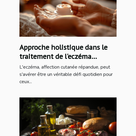
Approche holistique dans le
traitement de l'eczéma
conseils pour une peau saine
L'eczéma, affection cutanée répandue, peut
et apaisée
s'avérer être un véritable défi quotidien pour
ceux...