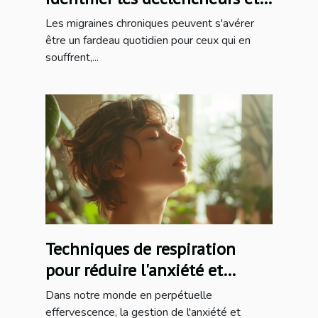
adopter des traitements non
Les migraines chroniques peuvent s'avérer
médicamenteux
être un fardeau quotidien pour ceux qui en
souffrent,...
Techniques de respiration
pour réduire l'anxiété et
améliorer la concentration
Dans notre monde en perpétuelle
effervescence, la gestion de l'anxiété et